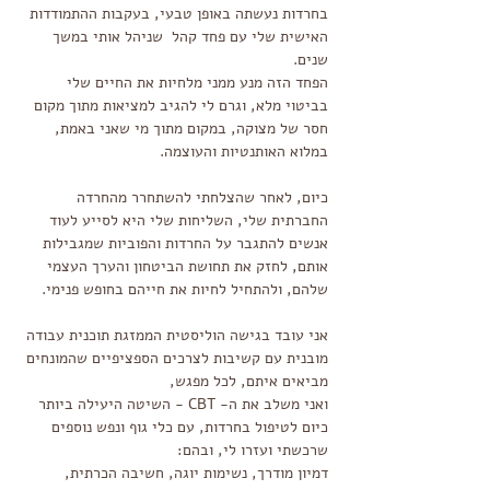
בחרדות
נעשתה באופן טבעי, בעקבות ההתמודדות
האישית שלי עם פחד קהל שניהל אותי במשך
שנים.
הפחד הזה מנע ממני מלחיות את החיים שלי
בביטוי מלא, וגרם לי להגיב למציאות מתוך מקום
חסר של מצוקה, במקום מתוך מי שאני באמת,
במלוא האותנטיות והעוצמה.
כיום, לאחר שהצלחתי להשתחרר מהחרדה
החברתית שלי, השליחות שלי היא לסייע לעוד
אנשים להתגבר על החרדות והפוביות שמגבילות
אותם, לחזק את תחושת הביטחון והערך העצמי
שלהם, ולהתחיל לחיות את חייהם בחופש פנימי.
אני עובד בגישה הוליסטית הממזגת תוכנית עבודה
מובנית
עם קשיבות לצרכים הספציפיים שהמונחים
מביאים איתם, לכל מפגש,
ואני משלב את ה- CBT - השיטה היעילה ביותר
כיום לטיפול בחרדות, עם כלי גוף ונפש נוספים
שרכשתי ועזרו לי, ובהם:
דמיון מודרך, נשימות יוגה, חשיבה הכרתית,