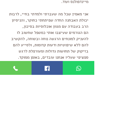
מיינדפולנס ועוד.
אני מאמין שכל מה שעברתי ולמדתי בחיי,
לרבות
יכולת האבחנה החדה שפיתחתי כחוקר, והניסיון
הרב בעבודה עם מגוון אוכלוסיות בסיכון,
הם הגורמים שעיצבו אותי כמטפל שחשוב לו
להעניק למונחים הרגשה נוחה ובטוחה, להקשיב
להם ללא שיפוטיות ודעות קדומות, ולסייע להם
בזיקוק של תחושות גדולות ומעורפלת לרגש
ספציפי שעליו אנחנו עובדים, באופן ממוקד.
מניסיוני בלווי מאות מונחים, הטיפול בחרדות
ובפוביות
הוא טיפול אפקטיבי וקצר מועד שמקנה
לאנשים את היכולת להתמודד בהצלחה עם הפחדים
שלהם, להחזיר לעצמם את השליטה והביטחון
העצמי, ולחיות בחוויה של רוגע, שימחה וסיפוק.
:) דברו איתי