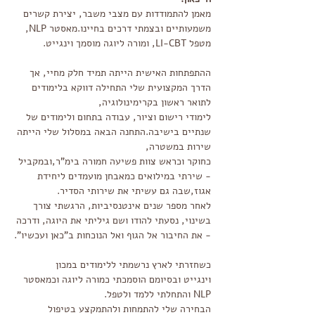
מאמן להתמודדות עם מצבי משבר, יצירת קשרים
משמעותיים ובצמתי דרכים בחיינו.
מאסטר NLP,
מטפל LI-CBT, ומורה ליוגה מוסמך וינגייט.
ההתפתחות האישית הייתה תמיד חלק מחיי,
אך
הדרך המקצועית שלי התחילה דווקא בלימודים
לתואר ראשון בקרימינולוגיה,
לימודי רישום וציור, עבודה בתחום ולימודים של
שנתיים בישיבה.התחנה הבאה במסלול שלי הייתה
שירות במשטרה,
כחוקר וכראש צוות פשיעה חמורה בימ"ר,ובמקביל
- שירתי במילואים כמאבחן מועמדים ליחידת
אגוז,שבה גם עשיתי את שירותי הסדיר.
לאחר מספר שנים אינטנסיביות, הרגשתי צורך
בשינוי, נסעתי להודו ושם גיליתי את היוגה, ודרכה
- את החיבור אל הגוף ואל הנוכחות ב"כאן ועכשיו".
כשחזרתי לארץ נרשמתי ללימודים במכון
וינגייט
ובסיומם הוסמכתי כמורה ליוגה וכמאסטר
NLP והתחלתי ללמד ולטפל.
הבחירה שלי להתמחות ולהתמקצע בטיפול